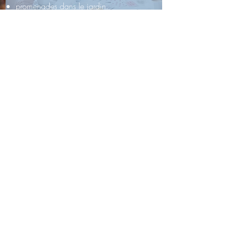
promenades dans le jardin.
Les repas préparés sur place et adaptés à
l’état de santé de chacun sont pris en
commun. Nous tenons à créer une
atmosphère conviviale
, dans laquelle
chacun peut participer et se sent
considéré.
Contactez-nous
Notre centre de soins de jour offre à vos
proches dépendants un
cadre de vie
sécurisé, confortable et accueillant
. Venez
rencontrer notre équipe pour définir vos
besoins exacts !
060 37 04 31