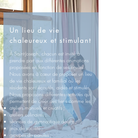
Un lieu de vie
chaleureux et stimulant
À Saint-Joseph, chacun est invité à
prendre part aux différentes animations
proposées en fonction de ses envies.
Nous avons à cœur de proposer un lieu
de vie chaleureux et familial où les
résidents sont écoutés, aidés et stimulés.
Nous proposons différentes activités qui
permettent de créer des liens comme les :
ateliers manuels et créatifs ;
ateliers culinaires ;
séances de gymnastique douce ;
jeux de société ;
groupes de paroles ;